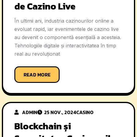
de Cazino Live
În ultimii ani, industria cazinourilor online a
evoluat rapid, iar evenimentele de cazino live
au devenit o componentă esențială a acesteia.
Tehnologiile digitale și interactivitatea în timp
real au revoluționat
READ MORE
ADMIN
25 NOV., 2024
CASINO
Blockchain și