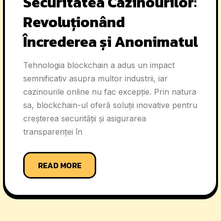
Securitatea Cazinourilor:
Revoluționând
Încrederea și Anonimatul
Tehnologia blockchain a adus un impact
semnificativ asupra multor industrii, iar
cazinourile online nu fac excepție. Prin natura
sa, blockchain-ul oferă soluții inovative pentru
creșterea securității și asigurarea
transparenței în
READ MORE