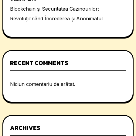
Blockchain și Securitatea Cazinourilor:
Revoluționând Încrederea și Anonimatul
RECENT COMMENTS
Niciun comentariu de arătat.
ARCHIVES