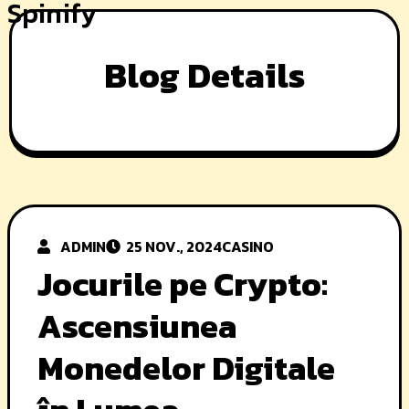
Spinify
Skip
to
Blog Details
content
ADMIN
25 NOV., 2024
CASINO
Jocurile pe Crypto:
Ascensiunea
Monedelor Digitale