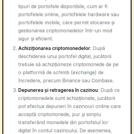
tipuri de portofele disponibile, cum ar fi
portofelele online, portofelele hardware sau
portofelele mobile, care permit stocarea și
gestionarea criptomonedelor într-un mod
sigur și eficient.
Achiziționarea criptomonedelor
: După
deschiderea unui portofel digital, jucătorii
trebuie să achiziționeze criptomonede de pe
o platformă de schimb (exchange) de
încredere, precum Binance sau Coinbase.
Depunerea și retragerea în cazinou
: După ce
criptomonedele sunt achiziționate, jucătorii
pot efectua depuneri în cazinouri online care
acceptă criptomonede, pur și simplu
transferând monedele din portofelul lor
digital în contul cazinoului. De asemenea,