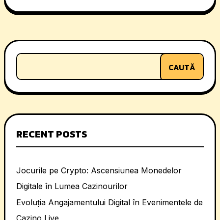
navigation
CAUTĂ
RECENT POSTS
Jocurile pe Crypto: Ascensiunea Monedelor
Digitale în Lumea Cazinourilor
Evoluția Angajamentului Digital în Evenimentele de
Cazino Live