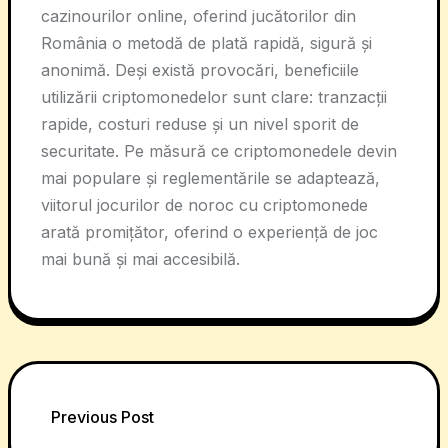
cazinourilor online, oferind jucătorilor din
România o metodă de plată rapidă, sigură și
anonimă. Deși există provocări, beneficiile
utilizării criptomonedelor sunt clare: tranzacții
rapide, costuri reduse și un nivel sporit de
securitate. Pe măsură ce criptomonedele devin
mai populare și reglementările se adaptează,
viitorul jocurilor de noroc cu criptomonede
arată promițător, oferind o experiență de joc
mai bună și mai accesibilă.
Post
Previous Post