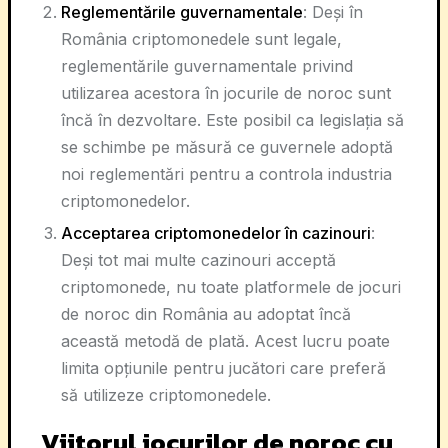
Reglementările guvernamentale
: Deși în
România criptomonedele sunt legale,
reglementările guvernamentale privind
utilizarea acestora în jocurile de noroc sunt
încă în dezvoltare. Este posibil ca legislația să
se schimbe pe măsură ce guvernele adoptă
noi reglementări pentru a controla industria
criptomonedelor.
Acceptarea criptomonedelor în cazinouri
:
Deși tot mai multe cazinouri acceptă
criptomonede, nu toate platformele de jocuri
de noroc din România au adoptat încă
această metodă de plată. Acest lucru poate
limita opțiunile pentru jucători care preferă
să utilizeze criptomonedele.
Viitorul jocurilor de noroc cu